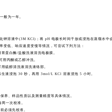
一般为一年。
化钾溶液
中
(3M KCl
)
；
将
pH
电极长时间干放或浸泡在蒸馏水中
率变低、响应速度变慢等情况，可尝试下列方法
：
用胃蛋白
酶
/
盐酸洗液清洗电极膜
。
可用丙酮或乙醇冲洗
。
可用硫醇清洗液清洗液络部。
再生液浸
泡
30
秒，再
用
3mol/L KCl
溶液浸
泡
5
小时。
、保养、样品性质以及测量精度等具体情况
。
每周一次校准
。
用前必须先校准。