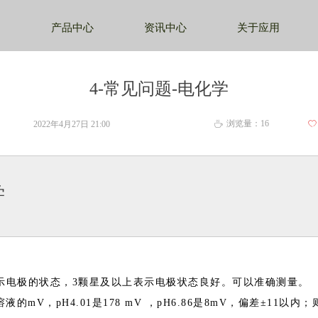
产品中心
资讯中心
关于应用
4-常见问题-电化学
浏览量：
16
2022年4月27日
21:00
ꄀ
ꄘ
学
示电极的状态
，
3
颗星及以上表示电极状态良好。可以准确测量。
溶液
的
m
V
，
pH4.0
1
是
178 mV
，
pH6.8
6
是
8m
V
，偏
差
±1
1
以内；