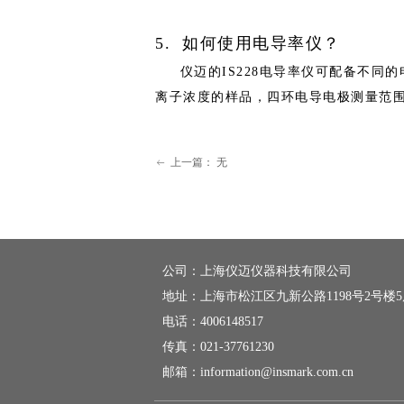
5
.
如何使用电导率仪？
仪迈
的
IS22
8
电导率仪可配备不同的
离子浓度的样品，四环电导电极测量范
上一篇：
无
ꂃ
公司：
上海仪迈仪器科技有限公司
地址：
上海市松江区九新公路1198号2号楼
电话：
4006148517
传真：
021-37761230
邮箱：
information@insmark.com.cn