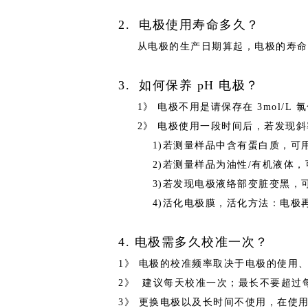
2.
电极使用寿命多久？
从电极的生产日期算起，电极的寿命
3.
如何保
养
pH
电极？
1》
电极不用是请保存
在
3mol/L
氯
2》
电极使用一段时间后，若发现斜
1
)
若测量样品中含有蛋白质，可
2
)
若测量样品为油
性
/
有机液体，
3
)
若发现电极液络部变脏变黑，
4
)
活化电极膜，活化方法：电极
4.
电极需多久校准一次？
1》
电极的校准频率取决于电极的使用
2》
建议每天校准一次；最长不要超过
3》
更换电极以及长时间不使用，在使