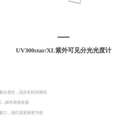
UV300star/XL紫外可见分光光度计
偿参比变化，适合长时间测试
面，操作简便直接
的窗口，使灯源更换更方便