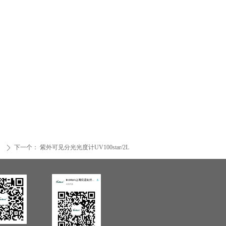
下一个：
紫外可见分光光度计UV100star/2L
ꄲ