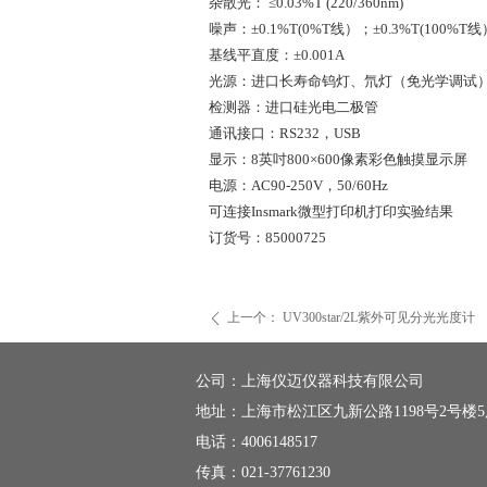
杂散光：
≤0.03%T (220/360nm)
噪声：
±0.1%T(0%T线）；±0.3%T(100%T线
基线平直度：
±
0.001A
光源：进口长寿命钨灯、氘灯（免光学调试
检测器：进口硅光电二极管
通讯接口：
RS232，USB
显示：
8英吋800×600像素彩色触摸显示屏
电源：
AC90-250V，50/60Hz
可连接
Insmark微型打印机打印实验结果
订货号：
85000725
上一个：
UV300star/2L紫外可见分光光度计
ꄴ
公司：
上海仪迈仪器科技有限公司
地址：
上海市松江区九新公路1198号2号楼
电话：
4006148517
传真：
021-37761230