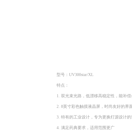
型号：UV300star/XL
特点：
1. 双光束光路，低漂移高稳定性，能补
2. 8英寸彩色触摸液晶屏，时尚友好的界
3. 特有的工业设计，专为更换灯源设计
4. 满足药典要求，适用范围更广