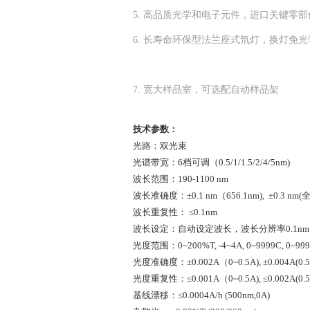
5. 高品质光学和电子元件，进口关键零
6. 长寿命环保型法兰座式氘灯，换灯免
7. 宽大样品室，可选配自动样品架
技术参数：
光路：双光束
光谱带宽：
6档可调（0.5/1/1.5/2/4/5nm)
波长范围：
190
-
1100 nm
波长准确度：
±0.1 nm（656.1nm), ±0.3 n
波长重复性：
≤0.1nm
波长设定：自动设定波长，波长分辨率
0.1nm
光度范围：
0~200%T, -4~4A, 0~9999C, 0~99
光度准确度：
±0.002A（0~0.5A), ±0.004A(0.
光度重复性：
≤0.001A（0~0.5A), ≤0.002A(0.
基线漂移：
≤0.0004A/h (500nm,0A)