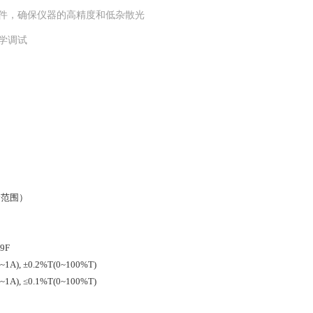
部件，确保仪器的高精度和低杂散光
光学调试
m(全范围）
99F
5~1A), ±0.2%T(0~100%T)
5~1A), ≤0.1%T(0~100%T)