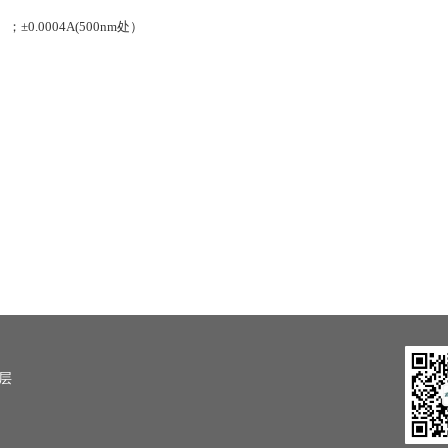
）；±0.0004A(500nm处）
）
5层