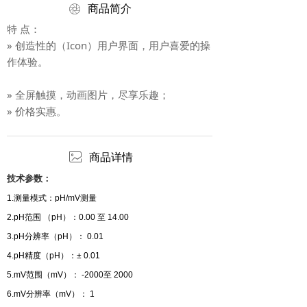
ꁵ
商品简介
特 点：
» 创造性的（Icon）用户界面，用户喜爱的操
作体验。
» 全屏触摸，动画图片，尽享乐趣；
» 价格实惠。
ꂈ
商品详情
技术参数：
1.测量模式：pH/mV测量
2.pH范围 （pH）：
0
.00 至
14
.00
3.pH分辨率（pH）： 0.01
4.pH精度（pH）：± 0.01
5.mV范围（mV）： -2000至 2000
6.mV分辨率（mV）： 1