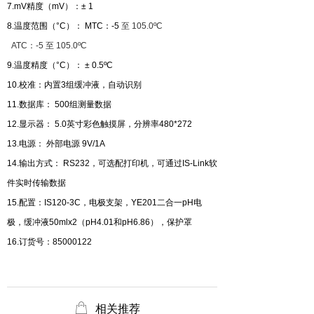
7.mV精度（mV）：
±
1
8
.温度范围（°C）： MTC：
-5
至
105
.0ºC
ATC：
-5
至
1
0
5
.0ºC
9
.温度精度（°C）： ± 0.5ºC
10
.校准：内置3组缓冲液，自动识别
1
1
.数据库： 500组测量数据
1
2
.显示器： 5.0英寸彩色触摸屏，分辨率480*272
1
3
.电源： 外部电源 9V/1A
1
4
.输出方式： RS232，可选配打印机
，可通过
IS-Link软
件实时传输数据
1
5
.配置：IS12
0-3
C，电极支架，
YE201二
合一p
H
电
极，缓冲液50mlx2（pH4.01和pH6.86）
，保护罩
1
6
.订货号：850001
22
ꂆ
相关推荐